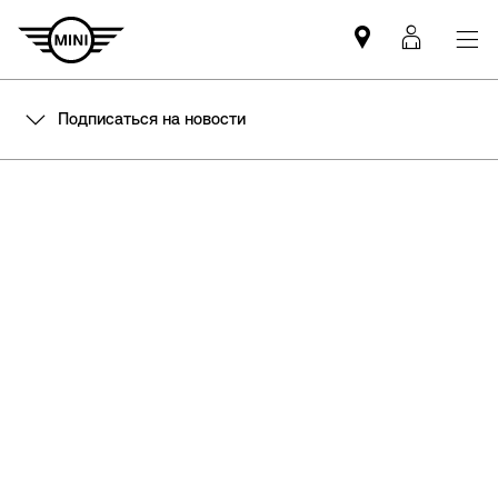
Mini
MyMin
dealer
login
partner
Подписаться на новости