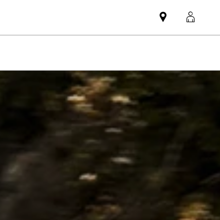
Mini
MyMi
dealer
login
partner