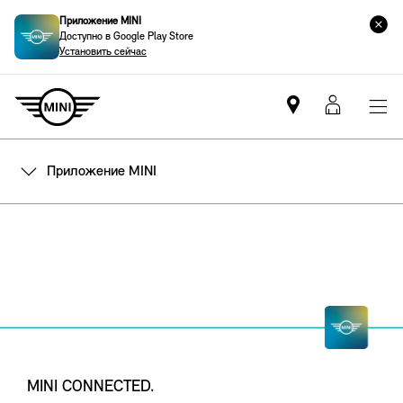
Приложение MINI
Доступно в Google Play Store
Установить сейчас
Mini
MyMin
dealer
login
partner
Приложение MINI
MINI CONNECTED.