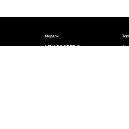
Модели
Пок
MINI COOPER Электро
Ав
MINI ACEMAN
Ма
MINI COUNTRYMAN Электро
MINI COOPER 3 Двери
MINI COUNTRYMAN
MINI Россия
MINI Р