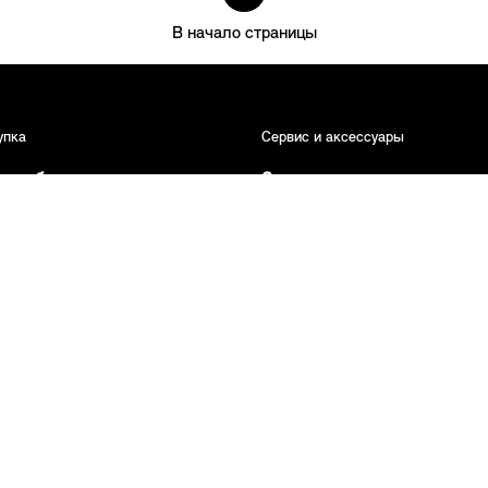
В начало страницы
упка
Сервис и аксессуары
томобили в наличии
Запись на сервис
газин аксессуаров
Программа помощи на
дорогах
MINI Connected
Одежда & Аксессуары
оссия в социальных сетях