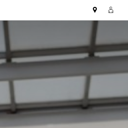
Mini
MyMi
dealer
login
partner