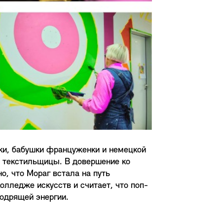
дки, бабушки француженки и немецкой
и текстильщицы. В довершение ко
о, что Мораг встала на путь
лледже искусств и считает, что поп-
бодрящей энергии.