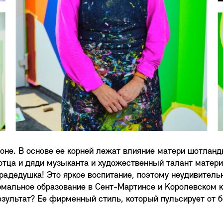
доне. В основе ее корней лежат влияние матери шотлан
 отца и дяди музыканта и художественный талант матер
радедушка! Это яркое воспитание, поэтому неудивительн
рмальное образование в Сент-Мартинсе и Королевском ко
езультат? Ее фирменный стиль, который пульсирует от 