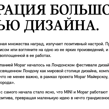
РАЦИЯ БОЛЬШ
ЬЮ ДИЗАЙНА.
ая множества наград, излучает позитивный настрой. Пр
ом или взгляните на одно из ее ярких произведений, и 
воплощенной в ее работах.
мпанией Мораг началось на Лондонском фестивале дизай
освященном Лондону как мировой столице дизайна, компа
 что не менее важно, в рамках проекта Мораг Майерскоу
орода».
с самого начала стало ясно, что MINI и Мораг работают 
озитива, превращая маленькую идею в нечто грандиозное