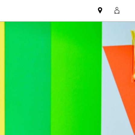
Mini
MyMi
dealer
login
partner