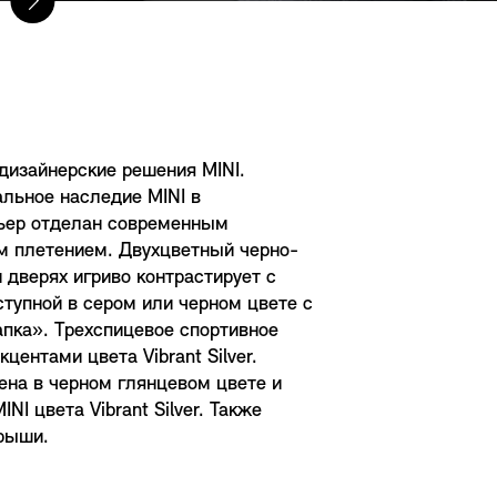
 дизайнерские решения MINI.
льное наследие MINI в
рьер отделан современным
м плетением. Двухцветный черно-
 дверях игриво контрастирует с
ступной в сером или черном цвете с
пка». Трехспицевое спортивное
центами цвета Vibrant Silver.
ена в черном глянцевом цвете и
I цвета Vibrant Silver. Также
крыши.