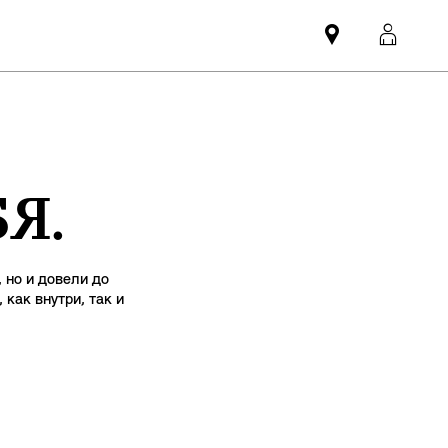
Mini
MyMi
dealer
login
partner
Я.
 но и довели до
как внутри, так и