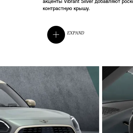
акценты Vibrant Silver добавляют ро
контрастную крышу.
EXPAND