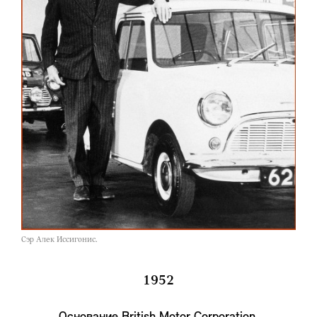
Сэр Алек Иссигонис.
1952